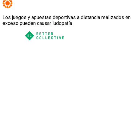
Los juegos y apuestas deportivas a distancia realizados en
exceso pueden causar ludopatía