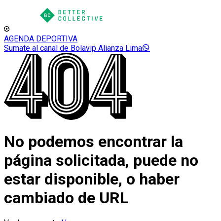
AGENDA DEPORTIVA
Sumate al canal de Bolavip Alianza Lima
No podemos encontrar la
página solicitada, puede no
estar disponible, o haber
cambiado de URL