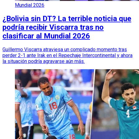
Mundial 2026
¿Bolivia sin DT? La terrible noticia que
podría recibir Viscarra tras no
clasificar al Mundial 2026
Guillermo Viscarra atraviesa un complicado momento tras
perder 2-1 ante Irak en el Repechaje Intercontinental y ahora
la situación podría agravarse aún más.