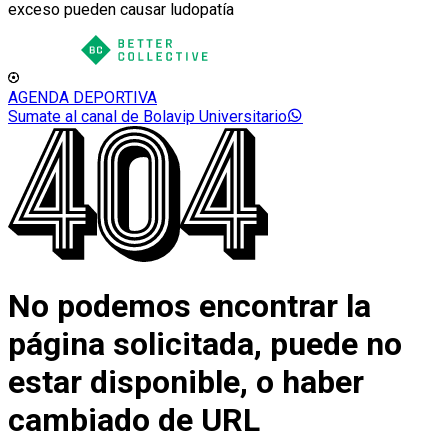
exceso pueden causar ludopatía
AGENDA DEPORTIVA
Sumate al canal de Bolavip Universitario
No podemos encontrar la
página solicitada, puede no
estar disponible, o haber
cambiado de URL