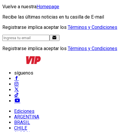
Vuelve a nuestra
Homepage
Recibe las últimas noticias en tu casilla de E-mail
Registrarse implica aceptar los
Términos y Condiciones
Registrarse implica aceptar los
Términos y Condiciones
síguenos
Ediciones
ARGENTINA
BRASIL
CHILE