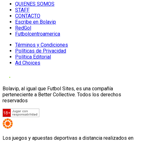
QUIENES SOMOS
STAFF
CONTACTO
Escribe en Bolavip
RedGol
Futbolcentroamerica
Términos y Condiciones
Políticas de Privacidad
Política Editorial
Ad Choices
Bolavip, al igual que Futbol Sites, es una compañía
perteneciente a Better Collective. Todos los derechos
reservados
Los juegos y apuestas deportivas a distancia realizados en