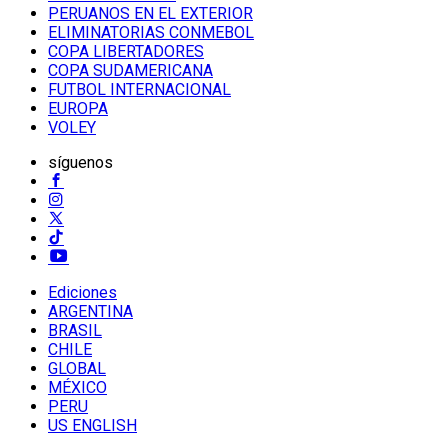
PERUANOS EN EL EXTERIOR
ELIMINATORIAS CONMEBOL
COPA LIBERTADORES
COPA SUDAMERICANA
FUTBOL INTERNACIONAL
EUROPA
VOLEY
síguenos
Ediciones
ARGENTINA
BRASIL
CHILE
GLOBAL
MÉXICO
PERU
US ENGLISH