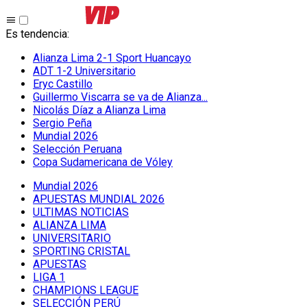
Es tendencia
:
Alianza Lima 2-1 Sport Huancayo
ADT 1-2 Universitario
Eryc Castillo
Guillermo Viscarra se va de Alianza...
Nicolás Díaz a Alianza Lima
Sergio Peña
Mundial 2026
Selección Peruana
Copa Sudamericana de Vóley
Mundial 2026
APUESTAS MUNDIAL 2026
ULTIMAS NOTICIAS
ALIANZA LIMA
UNIVERSITARIO
SPORTING CRISTAL
APUESTAS
LIGA 1
CHAMPIONS LEAGUE
SELECCIÓN PERÚ