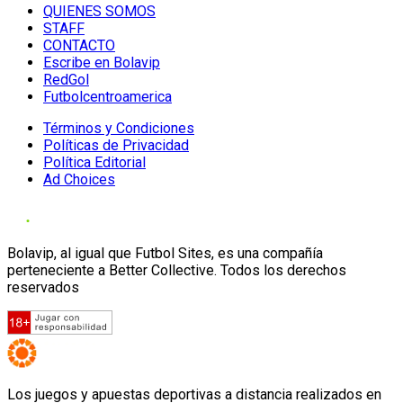
QUIENES SOMOS
STAFF
CONTACTO
Escribe en Bolavip
RedGol
Futbolcentroamerica
Términos y Condiciones
Políticas de Privacidad
Política Editorial
Ad Choices
Bolavip, al igual que Futbol Sites, es una compañía
perteneciente a Better Collective. Todos los derechos
reservados
Los juegos y apuestas deportivas a distancia realizados en