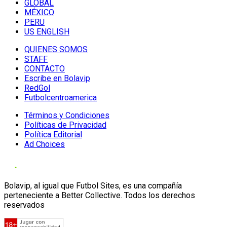
GLOBAL
MÉXICO
PERU
US ENGLISH
QUIENES SOMOS
STAFF
CONTACTO
Escribe en Bolavip
RedGol
Futbolcentroamerica
Términos y Condiciones
Políticas de Privacidad
Política Editorial
Ad Choices
Bolavip, al igual que Futbol Sites, es una compañía
perteneciente a Better Collective. Todos los derechos
reservados