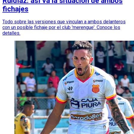
Ruidíaz: así va la situación de ambos
fichajes
Todo sobre las versiones que vinculan a ambos delanteros
con un posible fichaje por el club 'merengue'. Conoce los
detalles.