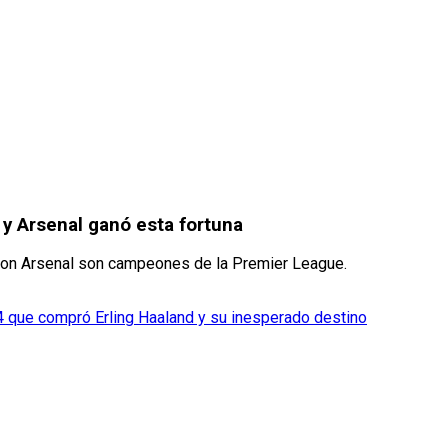
y Arsenal ganó esta fortuna
con Arsenal son campeones de la Premier League.
594 que compró Erling Haaland y su inesperado destino