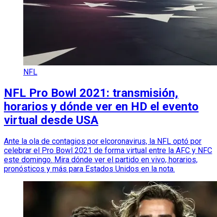
NFL
NFL Pro Bowl 2021: transmisión,
horarios y dónde ver en HD el evento
virtual desde USA
Ante la ola de contagios por elcoronavirus, la NFL optó por
celebrar el Pro Bowl 2021 de forma virtual entre la AFC y NFC
este domingo. Mira dónde ver el partido en vivo, horarios,
pronósticos y más para Estados Unidos en la nota.