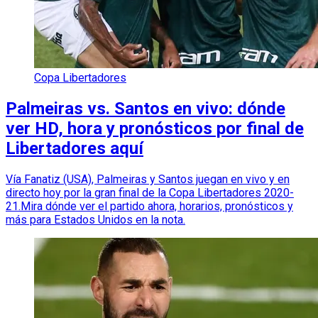
Copa Libertadores
Palmeiras vs. Santos en vivo: dónde
ver HD, hora y pronósticos por final de
Libertadores aquí
Vía Fanatiz (USA), Palmeiras y Santos juegan en vivo y en
directo hoy por la gran final de la Copa Libertadores 2020-
21.Mira dónde ver el partido ahora, horarios, pronósticos y
más para Estados Unidos en la nota.