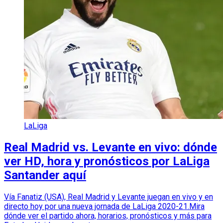
LaLiga
Real Madrid vs. Levante en vivo: dónde
ver HD, hora y pronósticos por LaLiga
Santander aquí
Vía Fanatiz (USA), Real Madrid y Levante juegan en vivo y en
directo hoy por una nueva jornada de LaLiga 2020-21.Mira
dónde ver el partido ahora, horarios, pronósticos y más para