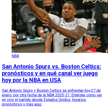
NBA
San Antonio Spurs vs. Boston Celtics:
pronósticos y en qué canal ver juego
hoy por la NBA en USA
San Antonio Spurs y Boston Celtics se enfrentan hoy,27 de
enero, por otra fecha de la NBA 2020-21. Entérate cómo ver
en vivo el partido desde Estados Unidos, horarios,
pronósticos y más aquí.