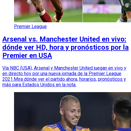
Premier League
Arsenal vs. Manchester United en vivo:
dónde ver HD, hora y pronósticos por la
Premier en USA
Vía NBC (USA), Arsenal y Manchester United juegan en vivo y
en directo hoy por una nueva jornada de la Premier League
2021.Mira dónde ver el partido ahora, horarios, pronósticos y
más para Estados Unidos en la nota.