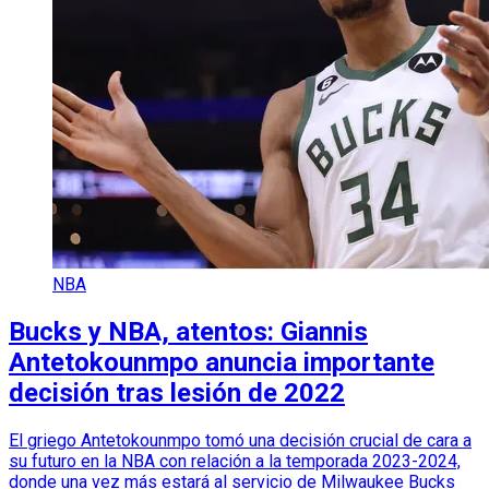
NBA
Bucks y NBA, atentos: Giannis
Antetokounmpo anuncia importante
decisión tras lesión de 2022
El griego Antetokounmpo tomó una decisión crucial de cara a
su futuro en la NBA con relación a la temporada 2023-2024,
donde una vez más estará al servicio de Milwaukee Bucks