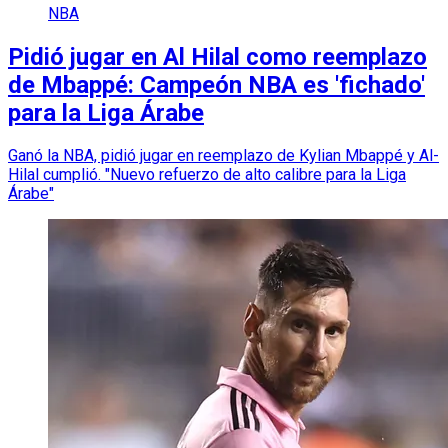
NBA
Pidió jugar en Al Hilal como reemplazo
de Mbappé: Campeón NBA es 'fichado'
para la Liga Árabe
Ganó la NBA, pidió jugar en reemplazo de Kylian Mbappé y Al-
Hilal cumplió. "Nuevo refuerzo de alto calibre para la Liga
Árabe"