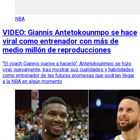
NBA
VIDEO: Giannis Antetokounmpo se hace
viral como entrenador con más de
medio millón de reproducciones
"El coach Giannis vuelve a hacerlo". Antetokounmpo se hizo
viral, nuevamente, tras mostrar sus cualidades y habilidades
como entrenador de las futuras promesas que podrían llegar
a la NBA en algún momento