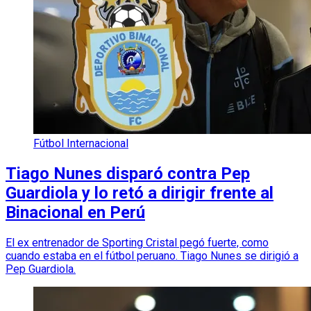
Fútbol Internacional
Tiago Nunes disparó contra Pep
Guardiola y lo retó a dirigir frente al
Binacional en Perú
El ex entrenador de Sporting Cristal pegó fuerte, como
cuando estaba en el fútbol peruano. Tiago Nunes se dirigió a
Pep Guardiola.