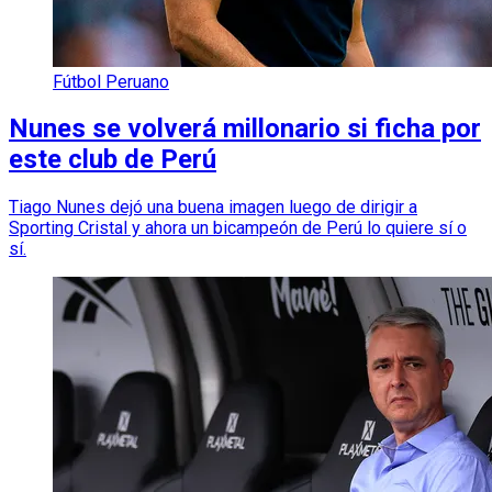
Fútbol Peruano
Nunes se volverá millonario si ficha por
este club de Perú
Tiago Nunes dejó una buena imagen luego de dirigir a
Sporting Cristal y ahora un bicampeón de Perú lo quiere sí o
sí.