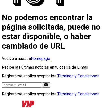
No podemos encontrar la
página solicitada, puede no
estar disponible, o haber
cambiado de URL
Vuelve a nuestra
Homepage
Recibe las últimas noticias en tu casilla de E-mail
Registrarse implica aceptar los
Términos y Condiciones
Registrarse implica aceptar los
Términos y Condiciones