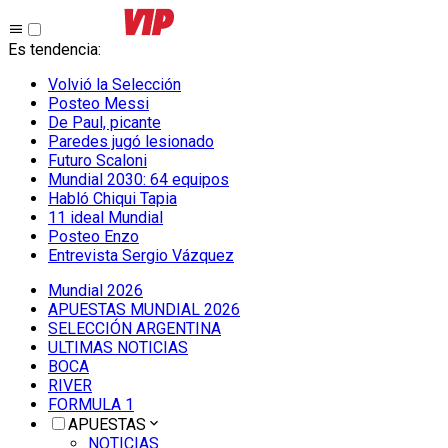
Es tendencia
:
Volvió la Selección
Posteo Messi
De Paul, picante
Paredes jugó lesionado
Futuro Scaloni
Mundial 2030: 64 equipos
Habló Chiqui Tapia
11 ideal Mundial
Posteo Enzo
Entrevista Sergio Vázquez
Mundial 2026
APUESTAS MUNDIAL 2026
SELECCIÓN ARGENTINA
ULTIMAS NOTICIAS
BOCA
RIVER
FORMULA 1
APUESTAS
NOTICIAS