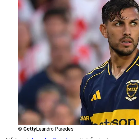
©
Getty
Leandro Paredes