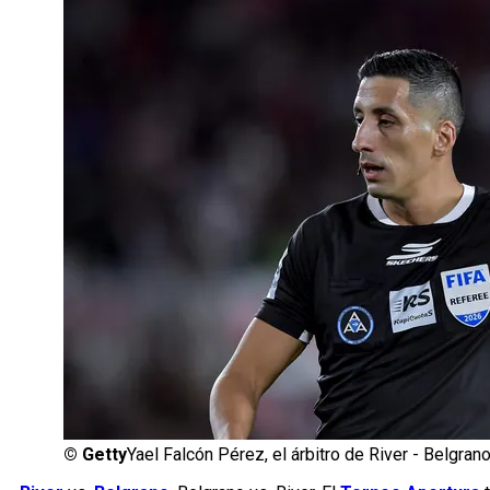
©
Getty
Yael Falcón Pérez, el árbitro de River - Belgran