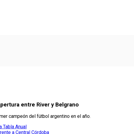
Apertura entre River y Belgrano
imer campeón del fútbol argentino en el año.
a Tabla Anual
frente a Central Córdoba