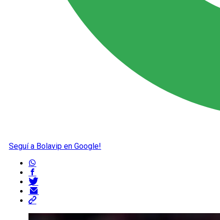
Seguí a Bolavip en Google!