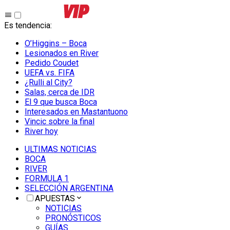
Es tendencia
:
O’Higgins – Boca
Lesionados en River
Pedido Coudet
UEFA vs. FIFA
¿Rulli al City?
Salas, cerca de IDR
El 9 que busca Boca
Interesados en Mastantuono
Vincic sobre la final
River hoy
ULTIMAS NOTICIAS
BOCA
RIVER
FORMULA 1
SELECCIÓN ARGENTINA
APUESTAS
NOTICIAS
PRONÓSTICOS
GUÍAS