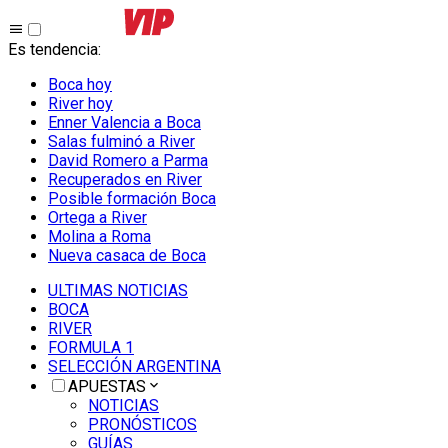
Es tendencia
:
Boca hoy
River hoy
Enner Valencia a Boca
Salas fulminó a River
David Romero a Parma
Recuperados en River
Posible formación Boca
Ortega a River
Molina a Roma
Nueva casaca de Boca
ULTIMAS NOTICIAS
BOCA
RIVER
FORMULA 1
SELECCIÓN ARGENTINA
APUESTAS
NOTICIAS
PRONÓSTICOS
GUÍAS