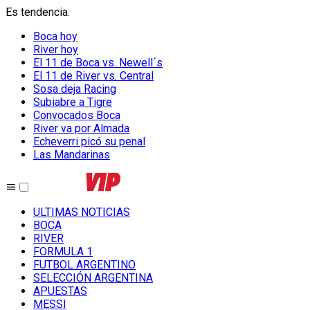
Es tendencia
:
Boca hoy
River hoy
El 11 de Boca vs. Newell´s
El 11 de River vs. Central
Sosa deja Racing
Subiabre a Tigre
Convocados Boca
River va por Almada
Echeverri picó su penal
Las Mandarinas
ULTIMAS NOTICIAS
BOCA
RIVER
FORMULA 1
FUTBOL ARGENTINO
SELECCIÓN ARGENTINA
APUESTAS
MESSI