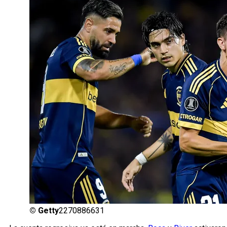
©
Getty
2270886631