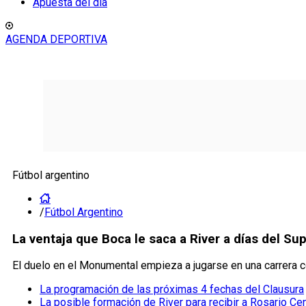
Apuesta del día
AGENDA DEPORTIVA
Fútbol argentino
/
Fútbol Argentino
La ventaja que Boca le saca a River a días del Su
El duelo en el Monumental empieza a jugarse en una carrera co
La programación de las próximas 4 fechas del Clausura
La posible formación de River para recibir a Rosario Cen