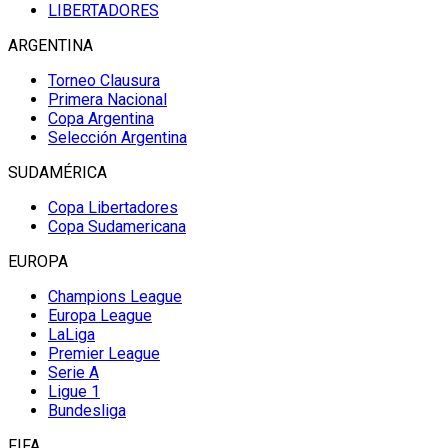
LIBERTADORES
ARGENTINA
Torneo Clausura
Primera Nacional
Copa Argentina
Selección Argentina
SUDAMÉRICA
Copa Libertadores
Copa Sudamericana
EUROPA
Champions League
Europa League
LaLiga
Premier League
Serie A
Ligue 1
Bundesliga
FIFA