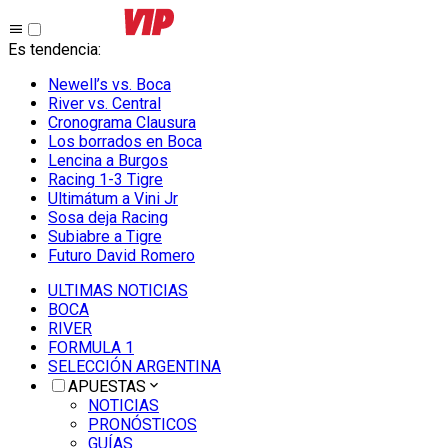
Es tendencia
:
Newell’s vs. Boca
River vs. Central
Cronograma Clausura
Los borrados en Boca
Lencina a Burgos
Racing 1-3 Tigre
Ultimátum a Vini Jr
Sosa deja Racing
Subiabre a Tigre
Futuro David Romero
ULTIMAS NOTICIAS
BOCA
RIVER
FORMULA 1
SELECCIÓN ARGENTINA
APUESTAS
NOTICIAS
PRONÓSTICOS
GUÍAS