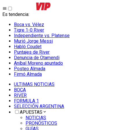
Es tendencia
:
Boca vs. Vélez
Tigre 1-0 River
Independiente vs. Platense
Murió Jorge Messi
Habló Coudet
Puntajes de River
Denuncia de Otamendi
Aníbal Moreno apuntado
Posteo Almada
Firmó Almada
ULTIMAS NOTICIAS
BOCA
RIVER
FORMULA 1
SELECCIÓN ARGENTINA
APUESTAS
NOTICIAS
PRONÓSTICOS
GUÍAS