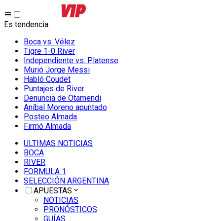
Es tendencia
:
Boca vs. Vélez
Tigre 1-0 River
Independiente vs. Platense
Murió Jorge Messi
Habló Coudet
Puntajes de River
Denuncia de Otamendi
Aníbal Moreno apuntado
Posteo Almada
Firmó Almada
ULTIMAS NOTICIAS
BOCA
RIVER
FORMULA 1
SELECCIÓN ARGENTINA
APUESTAS
NOTICIAS
PRONÓSTICOS
GUÍAS