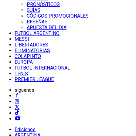
PRONÓSTICOS
GUÍAS
CÓDIGOS PROMOCIONALES
RESEÑAS
APUESTA DEL DÍA
FUTBOL ARGENTINO
MESSI
LIBERTADORES
ELIMINATORIAS
COLAPINTO
EUROPA
FUTBOL INTERNACIONAL
TENIS
PREMIER LEAGUE
síguenos
Ediciones
ARGENTINA