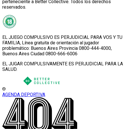
perteneciente a Better Collective. Todos los derechos
reservados.
EL JUEGO COMPULSIVO ES PERJUDICIAL PARA VOS Y TU
FAMILIA, Línea gratuita de orientación al jugador
problemático: Buenos Aires Provincia 0800-444-4000,
Buenos Aires Ciudad 0800-666-6006
EL JUGAR COMPULSIVAMENTE ES PERJUDICIAL PARA LA
SALUD.
AGENDA DEPORTIVA