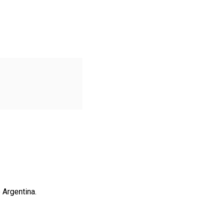
 Argentina.