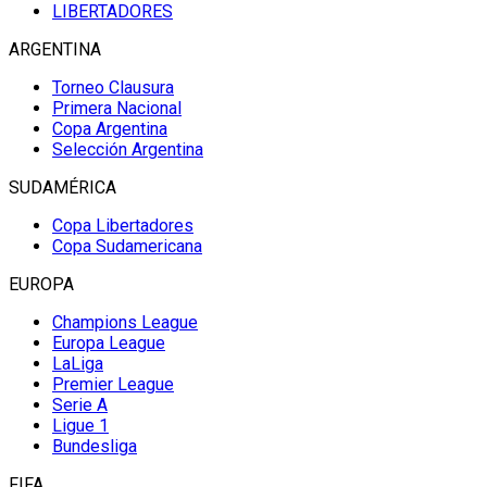
LIBERTADORES
ARGENTINA
Torneo Clausura
Primera Nacional
Copa Argentina
Selección Argentina
SUDAMÉRICA
Copa Libertadores
Copa Sudamericana
EUROPA
Champions League
Europa League
LaLiga
Premier League
Serie A
Ligue 1
Bundesliga
FIFA