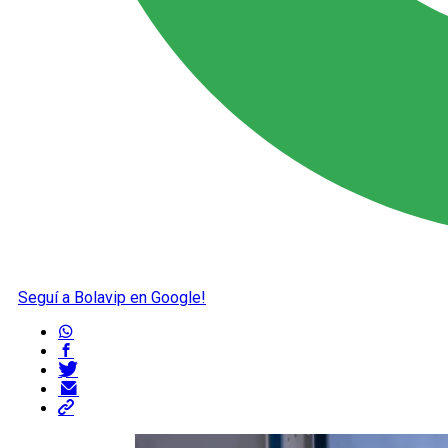
Seguí a Bolavip en Google!