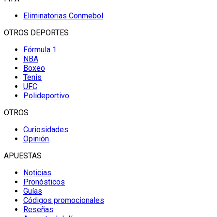
Eliminatorias Conmebol
OTROS DEPORTES
Fórmula 1
NBA
Boxeo
Tenis
UFC
Polideportivo
OTROS
Curiosidades
Opinión
APUESTAS
Noticias
Pronósticos
Guías
Códigos promocionales
Reseñas