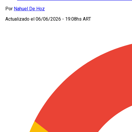
Por
Nahuel De Hoz
Actualizado el
06/06/2026 - 19:08hs ART