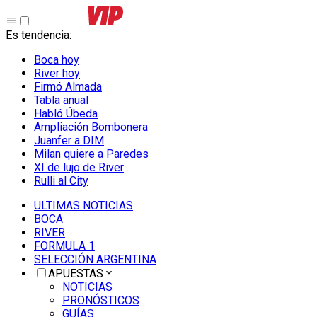
Es tendencia
:
Boca hoy
River hoy
Firmó Almada
Tabla anual
Habló Úbeda
Ampliación Bombonera
Juanfer a DIM
Milan quiere a Paredes
XI de lujo de River
Rulli al City
ULTIMAS NOTICIAS
BOCA
RIVER
FORMULA 1
SELECCIÓN ARGENTINA
APUESTAS
NOTICIAS
PRONÓSTICOS
GUÍAS