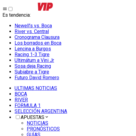
Es tendencia
:
Newell’s vs. Boca
River vs. Central
Cronograma Clausura
Los borrados en Boca
Lencina a Burgos
Racing 1-3 Tigre
Ultimátum a Vini Jr
Sosa deja Racing
Subiabre a Tigre
Futuro David Romero
ULTIMAS NOTICIAS
BOCA
RIVER
FORMULA 1
SELECCIÓN ARGENTINA
APUESTAS
NOTICIAS
PRONÓSTICOS
GUÍAS