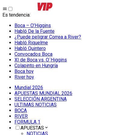
Es tendencia
:
Boca – O’Higgins
Habló De la Fuente
¿Puede peligrar Correa a River?
Habló Riquelme
Habló Quintero
Convocados Boca
XI de Boca vs. O´Higgins
Colapinto en Hungría
Boca hoy
River hoy
Mundial 2026
APUESTAS MUNDIAL 2026
SELECCIÓN ARGENTINA
ULTIMAS NOTICIAS
BOCA
RIVER
FORMULA 1
APUESTAS
NOTICIAS