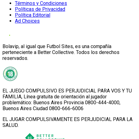
Términos y Condiciones
Políticas de Privacidad
Política Editorial
Ad Choices
Bolavip, al igual que Futbol Sites, es una compañía
perteneciente a Better Collective. Todos los derechos
reservados.
EL JUEGO COMPULSIVO ES PERJUDICIAL PARA VOS Y TU
FAMILIA, Línea gratuita de orientación al jugador
problemático: Buenos Aires Provincia 0800-444-4000,
Buenos Aires Ciudad 0800-666-6006
EL JUGAR COMPULSIVAMENTE ES PERJUDICIAL PARA LA
SALUD.