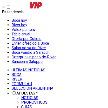
Es tendencia
:
Boca hoy
River hoy
Vélez puntero
Tabla anual
Oferta por Colidio
Enner, ofrecido a Boca
Salas se va de River
Boca vendió a Saracchi
Ortega, a un paso de River
Sanción a Galoppo
ULTIMAS NOTICIAS
BOCA
RIVER
FORMULA 1
SELECCIÓN ARGENTINA
APUESTAS
NOTICIAS
PRONÓSTICOS
GUÍAS