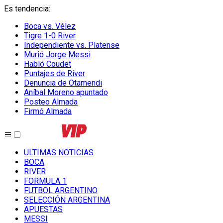
Es tendencia
:
Boca vs. Vélez
Tigre 1-0 River
Independiente vs. Platense
Murió Jorge Messi
Habló Coudet
Puntajes de River
Denuncia de Otamendi
Aníbal Moreno apuntado
Posteo Almada
Firmó Almada
ULTIMAS NOTICIAS
BOCA
RIVER
FORMULA 1
FUTBOL ARGENTINO
SELECCIÓN ARGENTINA
APUESTAS
MESSI