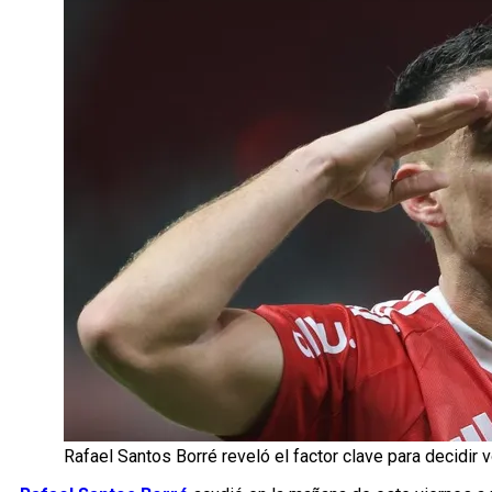
Rafael Santos Borré reveló el factor clave para decidir 