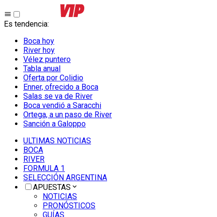
Es tendencia
:
Boca hoy
River hoy
Vélez puntero
Tabla anual
Oferta por Colidio
Enner, ofrecido a Boca
Salas se va de River
Boca vendió a Saracchi
Ortega, a un paso de River
Sanción a Galoppo
ULTIMAS NOTICIAS
BOCA
RIVER
FORMULA 1
SELECCIÓN ARGENTINA
APUESTAS
NOTICIAS
PRONÓSTICOS
GUÍAS