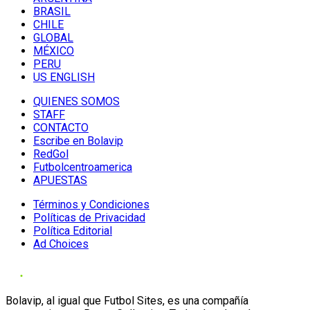
BRASIL
CHILE
GLOBAL
MÉXICO
PERU
US ENGLISH
QUIENES SOMOS
STAFF
CONTACTO
Escribe en Bolavip
RedGol
Futbolcentroamerica
APUESTAS
Términos y Condiciones
Políticas de Privacidad
Política Editorial
Ad Choices
Bolavip, al igual que Futbol Sites, es una compañía