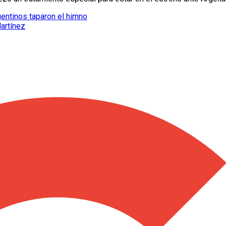
entinos taparon el himno
artínez