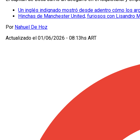
Un inglés indignado mostró desde adentro cómo los arg
Hinchas de Manchester United, furiosos con Lisandro M
Por
Nahuel De Hoz
Actualizado el
01/06/2026 - 08:13hs ART