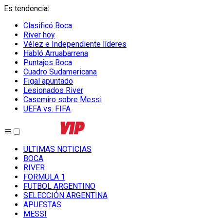
Es tendencia
:
Clasificó Boca
River hoy
Vélez e Independiente líderes
Habló Arruabarrena
Puntajes Boca
Cuadro Sudamericana
Figal apuntado
Lesionados River
Casemiro sobre Messi
UEFA vs. FIFA
ULTIMAS NOTICIAS
BOCA
RIVER
FORMULA 1
FUTBOL ARGENTINO
SELECCIÓN ARGENTINA
APUESTAS
MESSI