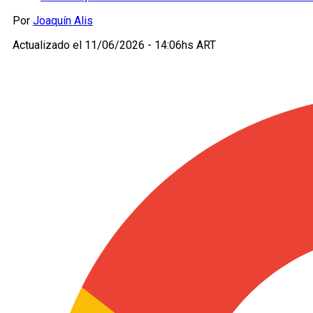
Por
Joaquín Alis
Actualizado el
11/06/2026 - 14:06hs ART