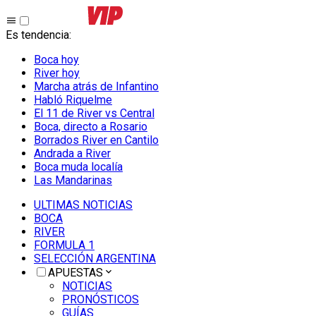
Es tendencia
:
Boca hoy
River hoy
Marcha atrás de Infantino
Habló Riquelme
El 11 de River vs Central
Boca, directo a Rosario
Borrados River en Cantilo
Andrada a River
Boca muda localía
Las Mandarinas
ULTIMAS NOTICIAS
BOCA
RIVER
FORMULA 1
SELECCIÓN ARGENTINA
APUESTAS
NOTICIAS
PRONÓSTICOS
GUÍAS