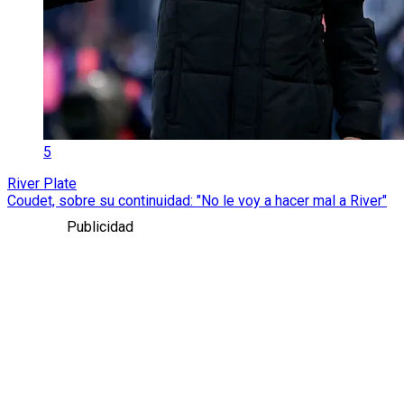
5
River Plate
Coudet, sobre su continuidad: "No le voy a hacer mal a River"
Publicidad