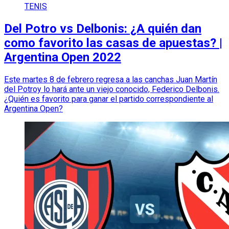
TENIS
Del Potro vs Delbonis: ¿A quién dan
como favorito las casas de apuestas? |
Argentina Open 2022
Este martes 8 de febrero regresa a las canchas Juan Martín
del Potroy lo hará ante un viejo conocido, Federico Delbonis.
¿Quién es favorito para ganar el partido correspondiente al
Argentina Open?