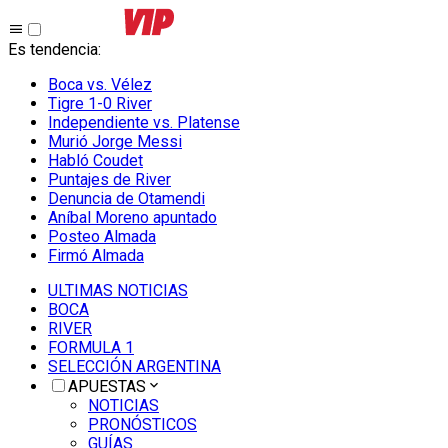
Es tendencia
:
Boca vs. Vélez
Tigre 1-0 River
Independiente vs. Platense
Murió Jorge Messi
Habló Coudet
Puntajes de River
Denuncia de Otamendi
Aníbal Moreno apuntado
Posteo Almada
Firmó Almada
ULTIMAS NOTICIAS
BOCA
RIVER
FORMULA 1
SELECCIÓN ARGENTINA
APUESTAS
NOTICIAS
PRONÓSTICOS
GUÍAS