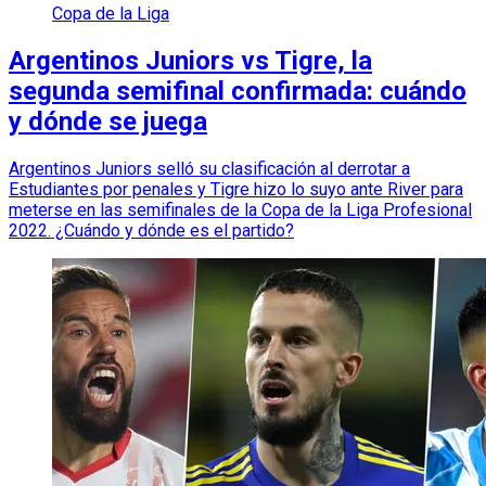
Copa de la Liga
Argentinos Juniors vs Tigre, la
segunda semifinal confirmada: cuándo
y dónde se juega
Argentinos Juniors selló su clasificación al derrotar a
Estudiantes por penales y Tigre hizo lo suyo ante River para
meterse en las semifinales de la Copa de la Liga Profesional
2022. ¿Cuándo y dónde es el partido?