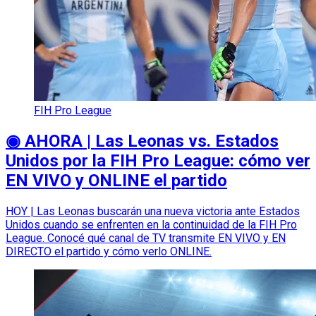
FIH Pro League
◉ AHORA | Las Leonas vs. Estados
Unidos por la FIH Pro League: cómo ver
EN VIVO y ONLINE el partido
HOY | Las Leonas buscarán una nueva victoria ante Estados
Unidos cuando se enfrenten en la continuidad de la FIH Pro
League. Conocé qué canal de TV transmite EN VIVO y EN
DIRECTO el partido y cómo verlo ONLINE.