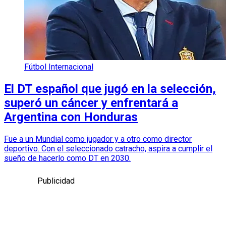
Fútbol Internacional
El DT español que jugó en la selección,
superó un cáncer y enfrentará a
Argentina con Honduras
Fue a un Mundial como jugador y a otro como director
deportivo. Con el seleccionado catracho, aspira a cumplir el
sueño de hacerlo como DT en 2030.
Publicidad