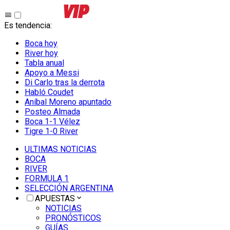
Es tendencia
:
Boca hoy
River hoy
Tabla anual
Apoyo a Messi
Di Carlo tras la derrota
Habló Coudet
Aníbal Moreno apuntado
Posteo Almada
Boca 1-1 Vélez
Tigre 1-0 River
ULTIMAS NOTICIAS
BOCA
RIVER
FORMULA 1
SELECCIÓN ARGENTINA
APUESTAS
NOTICIAS
PRONÓSTICOS
GUÍAS