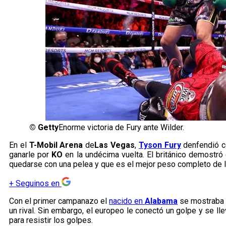
©
Getty
Enorme victoria de Fury ante Wilder.
En el
T-Mobil Arena
de
Las Vegas
,
Tyson Fury
denfendió c
ganarle por
KO
en la undécima vuelta. El británico demostr
quedarse con una pelea y que es el mejor peso completo de la
+
Seguinos en
Con el primer campanazo el
nacido en
Alabama
se mostraba 
un rival. Sin embargo, el europeo le conectó un golpe y se l
para resistir los golpes.