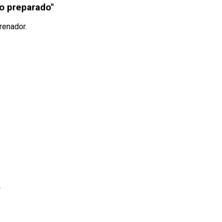
co preparado"
renador.