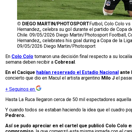
©
DIEGO MARTIN/PHOTOSPORT
Futbol, Colo Colo vs
Hernandez,, celebra su gol durante el partido de Copa 
Chile. 09/05/2026 Diego Martin/Photosport Football, Co
Hernandez,, celebrates his goal during a Copa de la Li
09/05/2026 Diego Martin/Photosport
En
Colo Colo
tomaron una decisión final respecto a su localía
semana deben recibir a
Cobresal
.
En el Cacique
habían reservado el Estadio Nacional
ante 
concierto que dio en Macul el artista argentino
Milo J
el pasa
+
Seguinos en
Hasta La Ruca llegaron cerca de 50 mil espectadores aquella 
Y cuando todos se estaban haciendo la idea que el cuadro popu
Pedrero.
Así se pudo apreciar en el cartel que publicó Colo Colo 
compromiso
, la que comenzó esta misma jornada con el canj