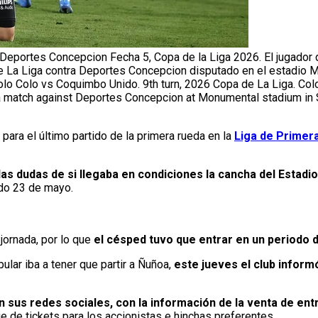
 Deportes Concepcion Fecha 5, Copa de la Liga 2026. El jugador
de La Liga contra Deportes Concepcion disputado en el estadio 
lo Colo vs Coquimbo Unido. 9th turn, 2026 Copa de La Liga. Col
ga match against Deportes Concepcion at Monumental stadium in S
 para el último partido de la primera rueda en la
Liga de Primer
las dudas de si llegaba en condiciones la cancha del Estad
do 23 de mayo.
jornada, por lo que
el césped tuvo que entrar en un periodo 
lar iba a tener que partir a Ñuñoa,
este jueves el club infor
en sus redes sociales, con la información de la venta de en
e de tickets para los accionistas e hinchas preferentes.