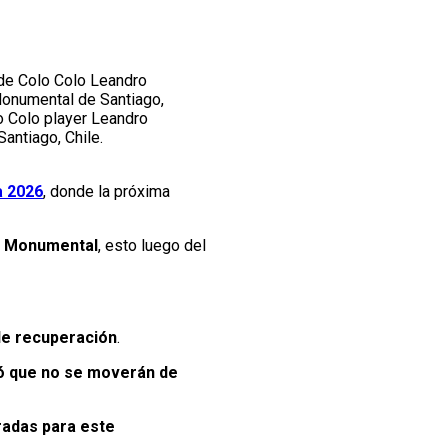
 de Colo Colo Leandro
Monumental de Santiago,
o Colo player Leandro
antiago, Chile.
a 2026
, donde la próxima
io Monumental
, esto luego del
de recuperación
.
mó que no se moverán de
tradas para este