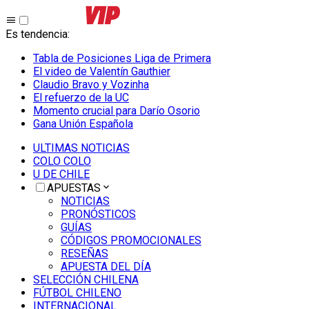
Es tendencia
:
Tabla de Posiciones Liga de Primera
El video de Valentín Gauthier
Claudio Bravo y Vozinha
El refuerzo de la UC
Momento crucial para Darío Osorio
Gana Unión Española
ULTIMAS NOTICIAS
COLO COLO
U DE CHILE
APUESTAS
NOTICIAS
PRONÓSTICOS
GUÍAS
CÓDIGOS PROMOCIONALES
RESEÑAS
APUESTA DEL DÍA
SELECCIÓN CHILENA
FÚTBOL CHILENO
INTERNACIONAL