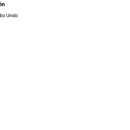
ón
mbo Unido.