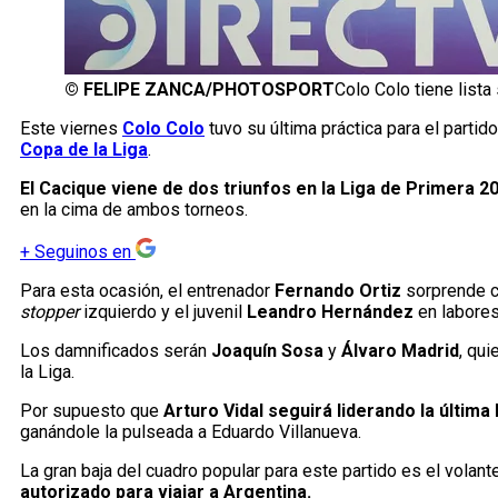
©
FELIPE ZANCA/PHOTOSPORT
Colo Colo tiene list
Este viernes
Colo Colo
tuvo su última práctica para el parti
Copa de la Liga
.
El Cacique viene de dos triunfos en la Liga de Primera 2
en la cima de ambos torneos.
+
Seguinos en
Para esta ocasión, el entrenador
Fernando Ortiz
sorprende c
stopper
izquierdo y el juvenil
Leandro Hernández
en labores
Los damnificados serán
Joaquín Sosa
y
Álvaro Madrid
, qui
la Liga.
Por supuesto que
Arturo Vidal seguirá liderando la última
ganándole la pulseada a Eduardo Villanueva.
La gran baja del cuadro popular para este partido es el volan
autorizado para viajar a Argentina.