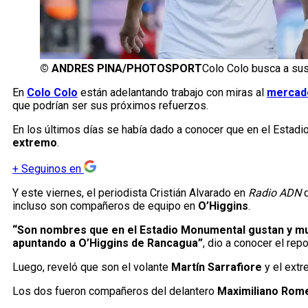
©
ANDRES PINA/PHOTOSPORT
Colo Colo busca a sus
En
Colo Colo
están adelantando trabajo con miras al
mercado
que podrían ser sus próximos refuerzos.
En los últimos días se había dado a conocer que en el Estad
extremo
.
+
Seguinos en
Y este viernes, el periodista Cristián Alvarado en
Radio ADN
d
incluso son compañeros de equipo en
O’Higgins
.
“Son nombres que en el Estadio Monumental gustan y muc
apuntando a O’Higgins de Rancagua”
, dio a conocer el rep
Luego, reveló que son el volante
Martín Sarrafiore
y el ext
Los dos fueron compañeros del delantero
Maximiliano Rom