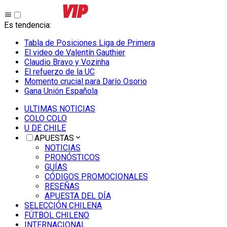
Es tendencia
:
Tabla de Posiciones Liga de Primera
El video de Valentín Gauthier
Claudio Bravo y Vozinha
El refuerzo de la UC
Momento crucial para Darío Osorio
Gana Unión Española
ULTIMAS NOTICIAS
COLO COLO
U DE CHILE
APUESTAS
NOTICIAS
PRONÓSTICOS
GUÍAS
CÓDIGOS PROMOCIONALES
RESEÑAS
APUESTA DEL DÍA
SELECCIÓN CHILENA
FÚTBOL CHILENO
INTERNACIONAL