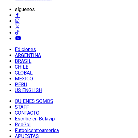
síguenos
Ediciones
ARGENTINA
BRASIL
CHILE
GLOBAL
MÉXICO
PERU
US ENGLISH
QUIENES SOMOS
STAFF
CONTACTO
Escribe en Bolavip
RedGol
Futbolcentroamerica
APUESTAS