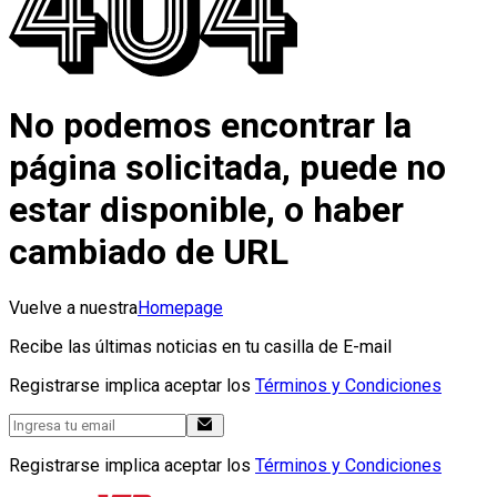
No podemos encontrar la
página solicitada, puede no
estar disponible, o haber
cambiado de URL
Vuelve a nuestra
Homepage
Recibe las últimas noticias en tu casilla de E-mail
Registrarse implica aceptar los
Términos y Condiciones
Registrarse implica aceptar los
Términos y Condiciones