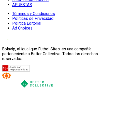
APUESTAS
Términos y Condiciones
Políticas de Privacidad
Política Editorial
Ad Choices
Bolavip, al igual que Futbol Sites, es una compañía
perteneciente a Better Collective. Todos los derechos
reservados