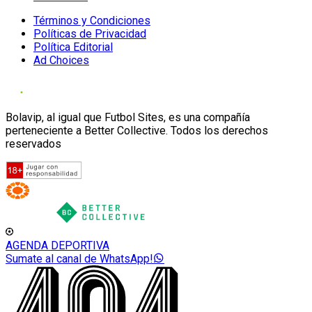
Términos y Condiciones
Políticas de Privacidad
Política Editorial
Ad Choices
Bolavip, al igual que Futbol Sites, es una compañía
perteneciente a Better Collective. Todos los derechos
reservados
AGENDA DEPORTIVA
Sumate al canal de WhatsApp!