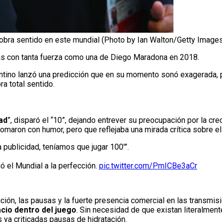
obra sentido en este mundial (Photo by Ian Walton/Getty Image
ocas con tanta fuerza como una de Diego Maradona en 2018.
rgentino lanzó una predicción que en su momento sonó exagerada, 
bra total sentido.
ad
”, disparó el “10”, dejando entrever su preocupación por la crec
omaron con humor, pero que reflejaba una mirada crítica sobre e
 publicidad, teníamos que jugar 100'”.
ó el Mundial a la perfección.
pic.twitter.com/PmICBe3aCr
ción, las pausas y la fuerte presencia comercial en las transmi
cio dentro del juego
. Sin necesidad de que existan literalment
ya criticadas pausas de hidratación.