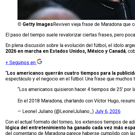
©
Getty Images
Reviven vieja frase de Maradona que c
El paso del tiempo suele revalorizar ciertas frases, pero p
En plena discusión sobre la evolución del fútbol, el ídolo a
2026 en marcha en Estados Unidos, México y Canadá
, co
+
Seguinos en
“
Los americanos querrán cuatro tiempos para la publicid
espectáculo y el negocio en el fútbol. Una frase que muchos t
“Los americanos quisieron hacer 4 tiempos de 25' por la
En el 2018 Maradona, charlando con Víctor Hugo, resumi
— Leonel Juliano (@LeonelJuliano_)
July 6, 2026
Con el actual formato del torneo, los extensos tiempos de adi
lógica del entretenimiento ha ganado cada vez más espa
del comentario de Maradona parece haberse cumplido con las 