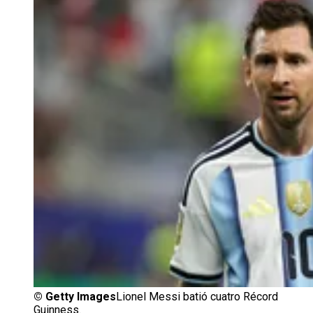
©
Getty Images
Lionel Messi batió cuatro Récord
Guinness.