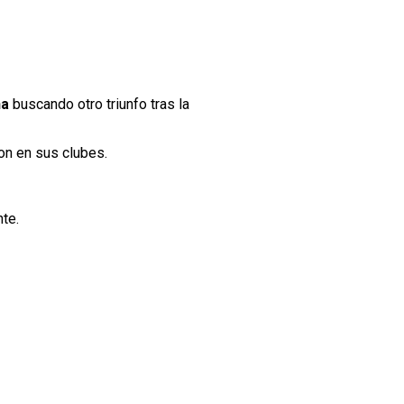
na
buscando otro triunfo tras la
on en sus clubes.
te.