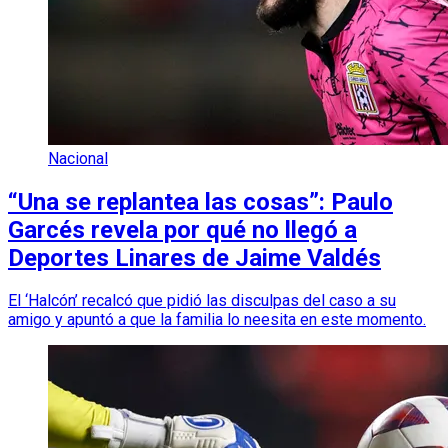
Nacional
“Una se replantea las cosas”: Paulo
Garcés revela por qué no llegó a
Deportes Linares de Jaime Valdés
El ‘Halcón’ recalcó que pidió las disculpas del caso a su
amigo y apuntó a que la familia lo neesita en este momento.