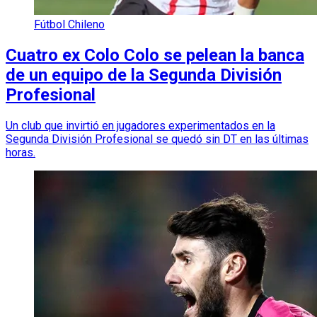
Fútbol Chileno
Cuatro ex Colo Colo se pelean la banca
de un equipo de la Segunda División
Profesional
Un club que invirtió en jugadores experimentados en la
Segunda División Profesional se quedó sin DT en las últimas
horas.