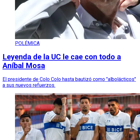
POLÉMICA
Leyenda de la UC le cae con todo a
Aníbal Mosa
El presidente de Colo Colo hasta bautizó como "albolácticos"
a sus nuevos refuerzos.