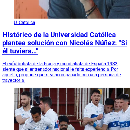
U. Católica
Histórico de la Universidad Católica
plantea solución con Nicolás Núñez: "Si
él tuviera..."
El exfutbolista de la Franja y mundialista de España 1982
siente que al entrenador nacional le falta experiencia. Por
aquello, propone que sea acompañado con una persona de
trayectoria.