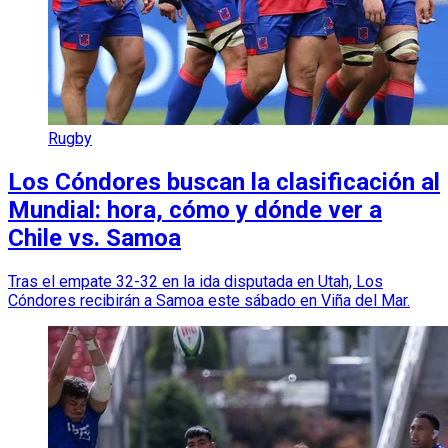
Rugby
Los Cóndores buscan la clasificación al
Mundial: hora, cómo y dónde ver a
Chile vs. Samoa
Tras el empate 32-32 en la ida disputada en Utah, Los
Cóndores recibirán a Samoa este sábado en Viña del Mar.