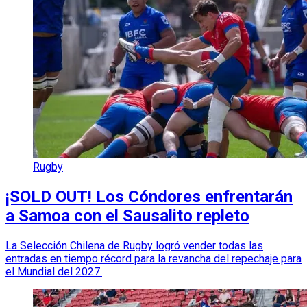
Rugby
¡SOLD OUT! Los Cóndores enfrentarán
a Samoa con el Sausalito repleto
La Selección Chilena de Rugby logró vender todas las
entradas en tiempo récord para la revancha del repechaje para
el Mundial del 2027.