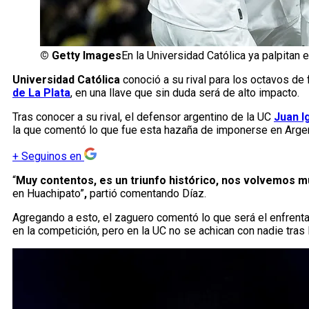
©
Getty Images
En la Universidad Católica ya palpitan 
Universidad Católica
conoció a su rival para los octavos de f
de La Plata
, en una llave que sin duda será de alto impacto.
Tras conocer a su rival, el defensor argentino de la UC
Juan I
la que comentó lo que fue esta hazaña de imponerse en Argen
+
Seguinos en
“
Muy contentos, es un triunfo histórico, nos volvemos m
en Huachipato”
,
partió comentando Díaz.
Agregando a esto, el zaguero comentó lo que será el enfrentam
en la competición, pero en la UC no se achican con nadie tras 