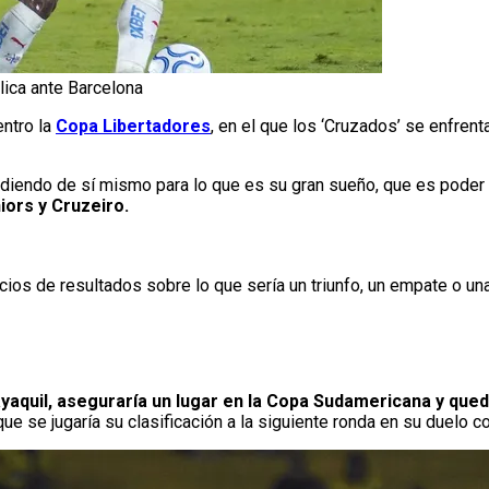
lica ante Barcelona
entro la
Copa Libertadores
, en el que los ‘Cruzados’ se enfrent
iendo de sí mismo para lo que es su gran sueño, que es poder a
ors y Cruzeiro.
ios de resultados sobre lo que sería un triunfo, un empate o una
yaquil, aseguraría un lugar en la Copa Sudamericana y que
 que se jugaría su clasificación a la siguiente ronda en su duelo 