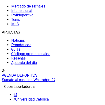
Mercado de Fichajes
Internacional
Polideportivo
Tenis
MLS
APUESTAS
Noticias
Pronósticos
Guías
Códigos promocionales
Reseñas
Apuesta del día
AGENDA DEPORTIVA
Sumate al canal de WhatsApp!
Copa Libertadores
/
Universidad Católica