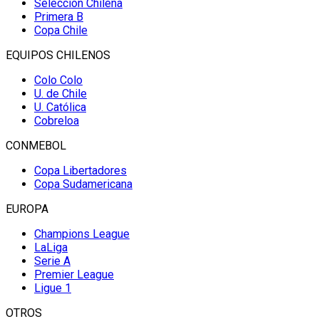
Selección Chilena
Primera B
Copa Chile
EQUIPOS CHILENOS
Colo Colo
U. de Chile
U. Católica
Cobreloa
CONMEBOL
Copa Libertadores
Copa Sudamericana
EUROPA
Champions League
LaLiga
Serie A
Premier League
Ligue 1
OTROS