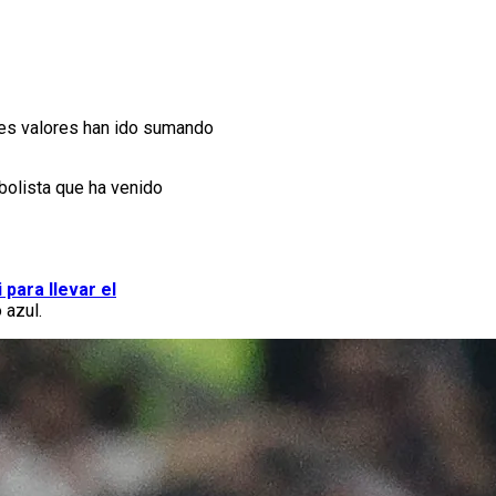
nes valores han ido sumando
bolista que ha venido
para llevar el
 azul.