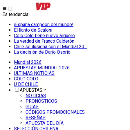
Es tendencia
:
¡España campeón del mundo!
El llanto de Scaloni
Colo Colo tiene nuevo arquero
La verdad de Franco Calderón
Chile se ilusiona con el Mundial 20...
La decisión de Darío Osorio
Mundial 2026
APUESTAS MUNDIAL 2026
ULTIMAS NOTICIAS
COLO COLO
U DE CHILE
APUESTAS
NOTICIAS
PRONÓSTICOS
GUÍAS
CÓDIGOS PROMOCIONALES
RESEÑAS
APUESTA DEL DÍA
SELECCIÓN CHILENA