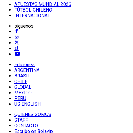
APUESTAS MUNDIAL 2026
FÚTBOL CHILENO
INTERNACIONAL
síguenos
Ediciones
ARGENTINA
BRASIL
CHILE
GLOBAL
MÉXICO
PERU
US ENGLISH
QUIENES SOMOS
STAFF
CONTACTO
Escribe en Bolavip