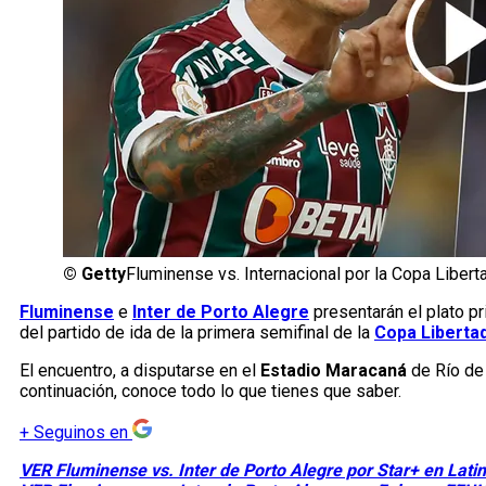
©
Getty
Fluminense vs. Internacional por la Copa Libert
Fluminense
e
Inter de Porto Alegre
presentarán el plato pr
del partido de ida de la primera semifinal de la
Copa Liberta
El encuentro, a disputarse en el
Estadio Maracaná
de Río de 
continuación, conoce todo lo que tienes que saber.
+
Seguinos en
VER Fluminense vs. Inter de Porto Alegre por Star+ en Lat